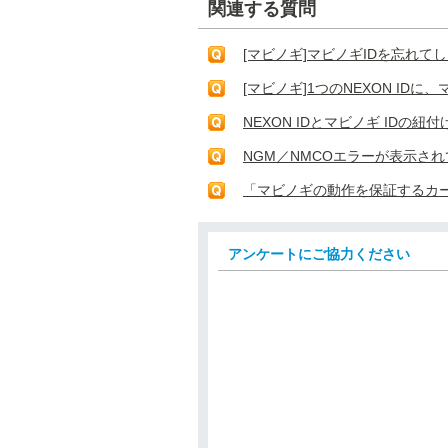
関連する質問
[マビノギ]マビノギIDを忘れて
[マビノギ]1つのNEXON ID
NEXON IDとマビノギ IDの
NGM／NMCOエラーが表示さ
「マビノギの動作を保証するカ
アンケートにご協力ください