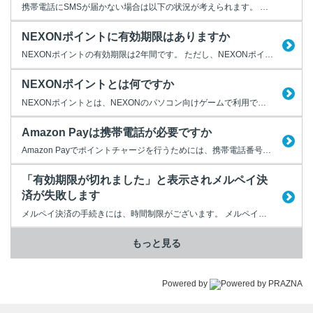
携帯電話にSMSが届かない場合は以下の状況が考えられます。 ・ご登録の携帯電話番号に誤りがある マイページより、ご登録いただいているサポート情報の電話番号に誤りがないか確認してください。 ・お使いの携帯電話でSMSの着信拒否などの設定が行われている 携帯電話や通信キャリアなどの設定によってSMSを受信できない場合があります。 ご利用の携帯電話のメーカーや通信キャリアへお問い...
NEXONポイントに有効期限はありますか
NEXONポイントの有効期限は2年間です。 ただし、NEXONポイントの入手から2年以上経過をする前に一度でもポイントの使用、入手をしていれば、有効期限はリセットされます。 リセットされた場合は、その日から再び2年間の有効期限となります。 ポイントを残したまま退会をされた場合は、2年経過でポイントが消失します。 ※他社のIDにて弊社のゲームをご利用の場合は対象外となります
NEXONポイントとは何ですか
NEXONポイントとは、NEXONのパソコン向けゲームで利用できる電子マネーです。 NEXONモバイルゲームでは、NEXONポイントは利用できません。 ・NEXONポイントを利用する前にはチャージが必要です。 NEXONポイントを利用するには、事前にポイントを購入して残高に追加する必要があります。 この手続きを「ポイントチャージ」といいます。 【NEXONポイントページ】 ...
Amazon Payは携帯電話が必要ですか
Amazon Payでポイントチャージを行うためには、携帯電話番号を利用したSMS（ショートメッセージ）による本人認証が必要です。 そのため、携帯電話をお持ちでないお客様には、Amazon Pay以外のチャージ方法を用意しております。 ぜひそちらをご利用ください。 他の決済方法については、以下URLよりご確認ください。 【NEXONポイントページ】 https://...
「有効期限が切れました」と表示されメルペイ決
済が失敗します
メルペイ決済の手続きには、時間制限がございます。 メルペイの決済画面に進みましたら、20分以内に手続きを完了させてください。
もっと見る
Powered by