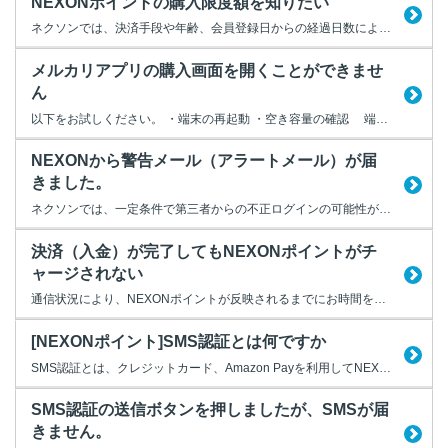
NEXONポイントの購入限度額を知りたい
ネクソンでは、決済手段や年齢、会員登録日からの経過日数により、 1ヶ月に購入できるNEXONポイントの限度額（上限）が決まっています。 クレジットカード 18歳未満 ご利用になれません NEXON ID登録から1年未満 100,000円 / 1ヶ月 ※決済手続き中に画面を閉じたり、ブラウザの...
メルカリアプリの購入画面を開くことができませ
ん
以下をお試しください。 ・端末の再起動 ・空き容量の確認 端末の空き容量が不足していると、アプリが正常に動作しない場合があります。 必要に応じて不要なデータを削除してください。 ・メルカリアプリ最新バージョンへのアップデート ・メルカリ内のアイテム購入画面を閉じる メルカリアプリ上で、メルカリ内のアイテム購入画面を開いたままネット決済を行おうとすると、 ...
NEXONから警告メール（アラートメール）が届
きました。
ネクソンでは、一定条件で第三者からの不正ログインの可能性が高まった場合に、お客様の会員アカウントへ登録されているメールアドレス宛にアラートメールを送信する場合があります。 緊急性の高い一部アラートメールは、強制的に送信される場合があります。 ■強制送信されるアラートメールの件名 「【警告】異常な●●の（からの）ログイン試行がありました」 「【警告】海外...
決済（入金）が完了してもNEXONポイントがチ
ャージされない
通信状況により、NEXONポイントが反映されるまでにお時間をいただく場合があります。 お支払いから30分以上が経過してもNEXONポイントがチャージされない場合は、 サポート窓口よりログインのうえ、お問い合わせください。 また、以下の動作をされていないかご確認ください。 1.お支払い完了前にブラウザを閉じる 決済が正しく完了せず、NEXONポイントがチャージされない場合...
[NEXONポイント]SMS認証とは何ですか
SMS認証とは、クレジットカード、Amazon Payを利用してNEXONポイントチャージを行う前に、 携帯電話のSMS（ショートメッセージサービス）によるセキュリティ認証を行うシステムです。 サポート情報に登録されている携帯電話番号にSMSによる認証コード送信を行い、 サイト上の入力フォームに入力することで、決済手続きを進めることが可能となります。 認証の有効期間は...
SMS認証の送信ボタンを押しましたが、SMSが届
きません。