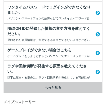
ワンタイムパスワードでログインができなくなり
ました。
パソコンやスマートフォンの故障などでワンタイムパスワード自体が利用できない、 設定した覚えがないワンタイムパスワードが設定された場合など、 ワンタイムパスワードが原因でログインできない場合は、 下記のフォームよりワンタイムパスワードの利用停止をお試しください。 ※停止後は新しいワンタイムパスワードの設定を推奨しています 【NEXONクイックサポート ワンタイムパスワード...
NEXON IDに登録した情報の変更方法を教えてく
ださい。
登録された会員情報は、変更できる項目とできない項目がございます。 変更ができる項目につきましては、マイページより変更していただけます。 【NEXON公式サイト＞マイページ】 https://jp.nexon.com/mypage/member ■変更できる項目 パスワード/Eメールアドレス/電話番号 ■変更できない項目 NEXON ID/氏名（漢字）/氏名...
ゲームプレイができない場合はこちら
ゲームプレイをしようとするとパソコン上でエラーメッセージが表示するなどして正常にゲームプレイができない場合には、以下の当てはまる項目を選んでください。 NEXON ID/PWでのログインに関する問題や、NEXONポイントについての問題が発生していますか？ ログインやNEXONポイント以外のゲームに関する問題が発生していますか？
ラグや回線切断が発生する原因を教えてくださ
い。
以下に該当する場合は、ラグ・回線切断が発生している可能性があります。 ＜ラグ・回線切断例＞ ・ゲームの動作が重く感じる ・ゲームプレイ時にずれや遅れを感じる ・ゲームから不意に切断される ゲームプレイ中は、お客様のパソコンとゲームサーバー間で頻繁にデータのやりとりを行います。 インターネットを経由しての接続となるため、通信異常を感じやすい状況です。 なお、通...
もっと見る
メイプルストーリー