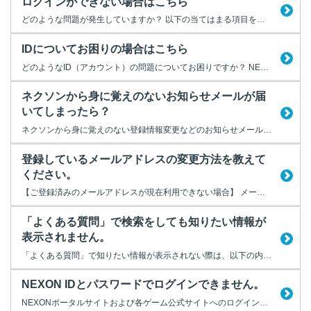
ログインができない場合はこちら
どのような問題が発生していますか？ 以下の当てはまる項目を選択してください。
IDについてお困りの場合はこちら
どのようなID（アカウント）の問題についてお困りですか？ NEXON IDやゲームIDなど、お使いになるIDの種別ごとにお困りの問題を解消するためのFAQをご案内します。 どのIDについて問題が発生しているか、以下より選択してください。
ネクソンから身に覚えのないお知らせメールが届
いてしまったら？
ネクソンから身に覚えのない登録情報変更などのお知らせメールが届いた場合は、該当するNEXON IDのパスワード変更を行ってください。 【NEXONポータルサイト マイページ】 https://jp.nexon.com/mypage/ なお、身に覚えのないお知らせメールが届いた場合は、ネクソンを装ったフィッシングメールの可能性があります。 メール本文内のリンクは利用せず、普...
登録しているメールアドレスの変更方法を教えて
ください。
【ご登録済みのメールアドレスが現在利用できない場合】 メールアドレスを破棄してしまった場合や失効した場合は、以下のページをご確認ください。 【ログインでお困りの方】 https://jp.nexon.com/login/help-login 【ご登録済みのメールアドレスが現在利用できる場合】 下記の手順にて、メールアドレスの変更手続きを行ってください。 ・変更手順...
「よくある質問」で検索をしても知りたい情報が
表示されません。
「よくある質問」で知りたい情報が表示されない際は、以下の内容をご確認ください。 ※詳細内容は各項目を選択してください
NEXON IDとパスワードでログインできません。
NEXONポータルサイトおよび各ゲーム公式サイトへのログインができない場合、以下の理由が考えられます。 ■メンテナンス中だった メンテナンス等の理由により、ポータルサイトやゲームサーバーに一時的に接続できない場合があります。 メンテナンスを実施する日時につきましては、随時NEXONポータルサイトや各ゲームの公式サイトに掲示しております。 ■NEXON IDが相違している 以...