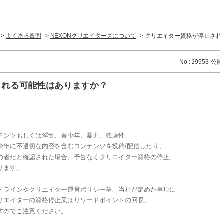
>
よくある質問
>
NEXONクリエイターズについて
>
クリエイター資格が停止さ
No : 29953
公開
される可能性はありますか？
テンツもしくは淫乱、青少年、暴力、残虐性、
少年に不適切な内容を含むコンテンツを投稿/配信したり、
の者だと確認された場合、予告なくクリエイター資格の停止、
ります。
ドラインやクリエイター運営ポリシー等、当社が定めた事項に
リエイターの資格停止又はリワードポイントの回収、
すのでご注意ください。