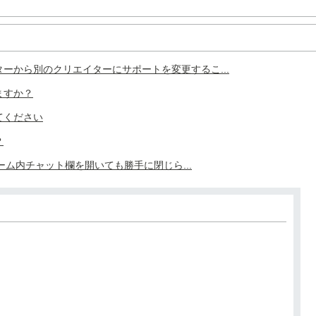
ーから別のクリエイターにサポートを変更するこ...
ますか？
てください
？
ゲーム内チャット欄を開いても勝手に閉じら...