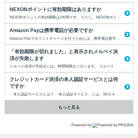
NEXONポイントに有効期限はありますか
NEXONポイントの有効期限は2年間です。 ただし、NEXONポイントの入手から2年以上経過をする前に一度でもポイントの使用、入手をしていれば、有効期限はリセットされます。 リセットされた場合は、その日から再び2年間の有効期限となります。 ポイントを残したまま退会をされた場合は、2年経過でポイントが消失します。 ※他社のIDにて弊社のゲームをご利用の場合は対象外となります
Amazon Payは携帯電話が必要ですか
Amazon Payでポイントチャージを行うためには、携帯電話番号を利用したSMS（ショートメッセージ）による本人認証が必要です。 そのため、携帯電話をお持ちでないお客様には、Amazon Pay以外のチャージ方法を用意しております。 ぜひそちらをご利用ください。 他の決済方法については、以下URLよりご確認ください。 【NEXONポイントページ】 https://...
「有効期限が切れました」と表示されメルペイ決
済が失敗します
メルペイ決済の手続きには、時間制限がございます。 メルペイの決済画面に進みましたら、20分以内に手続きを完了させてください。
クレジットカード決済の本人認証サービスとは何
ですか
・本人認証サービスとは？ 「本人認証サービス」とは、3Dセキュアと呼ばれるセキュリティ技術を利用したサービスです。 ネットショッピングでのカード決済時にパスワードを入力し「なりすまし」などの不正利用を防止します。 「本人認証サービス」の名称は各クレジット会社により異なります。 ・Visa ＝Visa Secure ・Master Card ＝ Mastercard ID...
もっと見る
Powered by