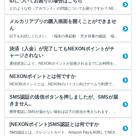
IDについてお困りの場合はこちら
どのようなID（アカウント）の問題についてお困りですか？ NEXON IDやゲームIDなど、お使いになるIDの種別ごとにお困りの問題を解消するためのFAQをご案内します。 どのIDについて問題が発生しているか、以下より選択してください。
メルカリアプリの購入画面を開くことができませ
ん
以下をお試しください。 ・端末の再起動 ・空き容量の確認 端末の空き容量が不足していると、アプリが正常に動作しない場合があります。 必要に応じて不要なデータを削除してください。 ・メルカリアプリ最新バージョンへのアップデート ・メルカリ内のアイテム購入画面を閉じる メルカリアプリ上で、メルカリ内のアイテム購入画面を開いたままネット決済を行おうとすると、 ...
決済（入金）が完了してもNEXONポイントがチ
ャージされない
通信状況により、NEXONポイントが反映されるまでにお時間をいただく場合があります。 お支払いから30分以上が経過してもNEXONポイントがチャージされない場合は、 サポート窓口よりログインのうえ、お問い合わせください。 また、以下の動作をされていないかご確認ください。 1.お支払い完了前にブラウザを閉じる 決済が正しく完了せず、NEXONポイントがチャージされない場合...
NEXONポイントとは何ですか
NEXONポイントとは、NEXONのパソコン向けゲームで利用できる電子マネーです。 NEXONモバイルゲームでは、NEXONポイントは利用できません。 ・NEXONポイントを利用する前にはチャージが必要です。 NEXONポイントを利用するには、事前にポイントを購入して残高に追加する必要があります。 この手続きを「ポイントチャージ」といいます。 【NEXONポイントページ】 ...
SMS認証の送信ボタンを押しましたが、SMSが届
きません。
携帯電話にSMSが届かない場合は以下の状況が考えられます。 ・ご登録の携帯電話番号に誤りがある マイページより、ご登録いただいているサポート情報の電話番号に誤りがないか確認してください。 ・お使いの携帯電話でSMSの着信拒否などの設定が行われている 携帯電話や通信キャリアなどの設定によってSMSを受信できない場合があります。 ご利用の携帯電話のメーカーや通信キャリアへお問い...
[NEXONポイント]SMS認証とは何ですか
SMS認証とは、クレジットカード、Amazon Payを利用してNEXONポイントチャージを行う前に、 携帯電話のSMS（ショートメッセージサービス）によるセキュリティ認証を行うシステムです。 サポート情報に登録されている携帯電話番号にSMSによる認証コード送信を行い、 サイト上の入力フォームに入力することで、決済手続きを進めることが可能となります。 認証の有効期間は...