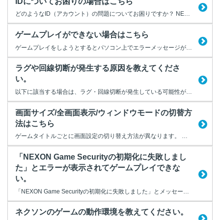
IDについてお困りの場合はこちら
どのようなID（アカウント）の問題についてお困りですか？ NEXON IDやゲームIDなど、お使いになるIDの種別ごとにお困りの問題を解消するためのFAQをご案内します。 どのIDについて問題が発生しているか、以下より選択してください。
ゲームプレイができない場合はこちら
ゲームプレイをしようとするとパソコン上でエラーメッセージが表示するなどして正常にゲームプレイができない場合には、以下の当てはまる項目を選んでください。 NEXON ID/PWでのログインに関する問題や、NEXONポイントについての問題が発生していますか？ ログインやNEXONポイント以外のゲームに関する問題が発生していますか？
ラグや回線切断が発生する原因を教えてくださ
い。
以下に該当する場合は、ラグ・回線切断が発生している可能性があります。 ＜ラグ・回線切断例＞ ・ゲームの動作が重く感じる ・ゲームプレイ時にずれや遅れを感じる ・ゲームから不意に切断される ゲームプレイ中は、お客様のパソコンとゲームサーバー間で頻繁にデータのやりとりを行います。 インターネットを経由しての接続となるため、通信異常を感じやすい状況です。 なお、通...
画面サイズ/全画面表示/ウィンドウモードの切替方
法はこちら
ゲームタイトルごとに画面設定の切り替え方法が異なります。 お使いのゲームタイトルをご選択ください。
「NEXON Game Securityの初期化に失敗しまし
た」とエラーが表示されてゲームプレイできな
い。
「NEXON Game Securityの初期化に失敗しました」とメッセージが表示されてゲームが起動できなかったり、ゲームの動作が止まったり、急に終了するときは、以下の内容を確認してください。 ・手順1： パソコンの再起動 まずはパソコンの再起動をお試しください。 ・手順2： 起動中のアプリケーションの終了 ゲームの他に起動しているアプリケ...
ネクソンのゲームの動作環境を教えてください。