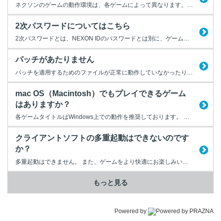
ネクソンのゲームの動作環境は、各ゲームによって異なります。 各ゲーム公式サイトより、動作環境をご確認ください。 【[メイプルストーリー]ゲームダウンロード】 https://maplestory.nexon.co.jp/gameguide/gamestart/download/ 【[アラド戦記] ゲームダウンロード】 https://arad.nexon.co.jp/l...
2次パスワードについてはこちら
2次パスワードとは、NEXON IDのパスワードとは別に、ゲームタイトルごとに、もう一つ設定いただく専用のパスワードです。 2次パスワード関連FAQについては、下記より確認したいゲームタイトルをご選択ください。 ※2次パスワードが存在しないゲームタイトルもあります。
パッチがあたりません
パッチを適用するためのファイルが正常に動作していなかったり、回線が混雑していると、オートパッチが正常に適用されないことがあります。 正常にパッチが適用されない場合は、以下の5項目をご確認ください。 ・起動中のアプリケーションの終了 ほかのアプリケーション画面を開いている場合、それらをすべて閉じてください。 ・ハードディスクの空き容量 ご利用のパソコンのハードディスクに十分な...
mac OS（Macintosh）でもプレイできるゲーム
はありますか？
各ゲームタイトルはWindows上での動作を推奨しております。 Mac OSの環境でWindowsを動作させることもできますが、 それによって生じる症状や不具合等について、弊社では一切の対応を いたしかねます。 それぞれの動作環境につきましては、以下より、各ゲーム公式サイトを ご確認ください。 【NEXONポータルサイト】 https://jp.nexon....
クライアントソフトの多重起動はできないのです
か？
多重起動はできません。 また、ゲームをより快適にお楽しみいただくためには、 NEXON GAMESのクライアントソフトとその他のアプリケーションソフトとの 同時起動はお勧めできません。
もっと見る
Powered by