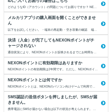
IDについてお困りの場合はこちら
どのようなID（アカウント）の問題についてお困りですか？ NEXON IDやゲームIDなど、お使いになるIDの種別ごとにお困りの問題を解消するためのFAQをご案内します。 どのIDについて問題が発生しているか、以下より選択してください。
メルカリアプリの購入画面を開くことができませ
ん
以下をお試しください。 ・端末の再起動 ・空き容量の確認 端末の空き容量が不足していると、アプリが正常に動作しない場合があります。 必要に応じて不要なデータを削除してください。 ・メルカリアプリ最新バージョンへのアップデート ・メルカリ内のアイテム購入画面を閉じる メルカリアプリ上で、メルカリ内のアイテム購入画面を開いたままネット決済を行おうとすると、 ...
決済（入金）が完了してもNEXONポイントがチ
ャージされない
通信状況により、NEXONポイントが反映されるまでにお時間をいただく場合があります。 お支払いから30分以上が経過してもNEXONポイントがチャージされない場合は、 サポート窓口よりログインのうえ、お問い合わせください。 また、以下の動作をされていないかご確認ください。 1.お支払い完了前にブラウザを閉じる 決済が正しく完了せず、NEXONポイントがチャージされない場合...
NEXONポイントに有効期限はありますか
NEXONポイントの有効期限は2年間です。 ただし、NEXONポイントの入手から2年以上経過をする前に一度でもポイントの使用、入手をしていれば、有効期限はリセットされます。 リセットされた場合は、その日から再び2年間の有効期限となります。 ポイントを残したまま退会をされた場合は、2年経過でポイントが消失します。 ※他社のIDにて弊社のゲームをご利用の場合は対象外となります
NEXONポイントとは何ですか
NEXONポイントとは、NEXONのパソコン向けゲームで利用できる電子マネーです。 NEXONモバイルゲームでは、NEXONポイントは利用できません。 ・NEXONポイントを利用する前にはチャージが必要です。 NEXONポイントを利用するには、事前にポイントを購入して残高に追加する必要があります。 この手続きを「ポイントチャージ」といいます。 【NEXONポイントページ】 ...
SMS認証の送信ボタンを押しましたが、SMSが届
きません。
携帯電話にSMSが届かない場合は以下の状況が考えられます。 ・ご登録の携帯電話番号に誤りがある マイページより、ご登録いただいているサポート情報の電話番号に誤りがないか確認してください。 ・お使いの携帯電話でSMSの着信拒否などの設定が行われている 携帯電話や通信キャリアなどの設定によってSMSを受信できない場合があります。 ご利用の携帯電話のメーカーや通信キャリアへお問い...