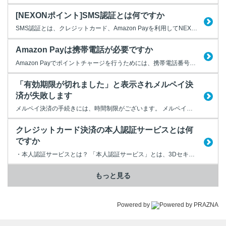
[NEXONポイント]SMS認証とは何ですか
SMS認証とは、クレジットカード、Amazon Payを利用してNEXONポイントチャージを行う前に、 携帯電話のSMS（ショートメッセージサービス）によるセキュリティ認証を行うシステムです。 サポート情報に登録されている携帯電話番号にSMSによる認証コード送信を行い、 サイト上の入力フォームに入力することで、決済手続きを進めることが可能となります。 認証の有効期間は...
Amazon Payは携帯電話が必要ですか
Amazon Payでポイントチャージを行うためには、携帯電話番号を利用したSMS（ショートメッセージ）による本人認証が必要です。 そのため、携帯電話をお持ちでないお客様には、Amazon Pay以外のチャージ方法を用意しております。 ぜひそちらをご利用ください。 他の決済方法については、以下URLよりご確認ください。 【NEXONポイントページ】 https://...
「有効期限が切れました」と表示されメルペイ決
済が失敗します
メルペイ決済の手続きには、時間制限がございます。 メルペイの決済画面に進みましたら、20分以内に手続きを完了させてください。
クレジットカード決済の本人認証サービスとは何
ですか
・本人認証サービスとは？ 「本人認証サービス」とは、3Dセキュアと呼ばれるセキュリティ技術を利用したサービスです。 ネットショッピングでのカード決済時にパスワードを入力し「なりすまし」などの不正利用を防止します。 「本人認証サービス」の名称は各クレジット会社により異なります。 ・Visa ＝Visa Secure ・Master Card ＝ Mastercard ID...
もっと見る
Powered by