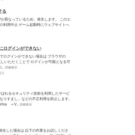
する
IPが異なっているため、発生します。 このエ
能の利用中止 ゲーム起動時にウェブサイトへ
示
トにログインができない
でログインができない場合は ブラウザの
お試しいただくことで ログインが可能となる可
..
詳細表示
10
呼ばれるセキュリティ技術を利用したサービ
「なりすまし」などの不正利用を防止します。
a ＝V...
詳細表示
発生した場合は 以下の作業をお試しくださ