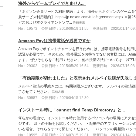
海外からゲームプレイできません。
「ネクソン会員サービス利用規約」より、海外からネクソンのゲームを
員サービス利用規約】 https://jp.nexon.com/rule/agreement.
ビスおよび本クライアントソフ...
詳細表示
No：19573
公開日時：2018/09/19 11:55
更新日時：2020/01/14 09:
Amazon Payは携帯電話が必要ですか
Amazon Payでポイントチャージを行うためには、携帯電話番号を利
認証が必要です。 そのため、携帯電話をお持ちでないお客様には、Amaz
ます。 ぜひそちらをご利用ください。 他の決済方法については、以下U.
No：29302
公開日時：2015/05/29 16:54
更新日時：2026/07/16 08:
「有効期限が切れました」と表示されメルペイ決済が失敗し
メルペイ決済の手続きには、時間制限がございます。 メルペイの決済画
了させてください。
詳細表示
No：30987
公開日時：2026/04/15 12:30
インストール時に「cannot find Temp Directory」と...
何らかの理由で、インストール時に使用するパソコン内の場所にアクセ
ジです。 以下の手順をお試しください。 ・起動中のアプリケーション
いる場合、それらをすべて閉じてください。 ・パソコンの再起動 パソコン
No：10595
公開日時：2016/07/15 19:31
更新日時：2020/01/14 09: