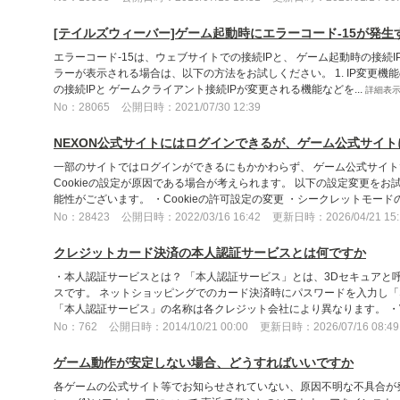
[テイルズウィーバー]ゲーム起動時にエラーコード-15が発生
エラーコード-15は、ウェブサイトでの接続IPと、 ゲーム起動時の接続
ラーが表示される場合は、以下の方法をお試しください。 1. IP変更機
の接続IPと ゲームクライアント接続IPが変更される機能などを...
詳細表
No：28065
公開日時：2021/07/30 12:39
NEXON公式サイトにはログインできるが、ゲーム公式サイ
一部のサイトではログインができるにもかかわらず、 ゲーム公式サイト
Cookieの設定が原因である場合が考えられます。 以下の設定変更を
能性がございます。 ・Cookieの許可設定の変更 ・シークレットモードの.
No：28423
公開日時：2022/03/16 16:42
更新日時：2026/04/21 15:
クレジットカード決済の本人認証サービスとは何ですか
・本人認証サービスとは？ 「本人認証サービス」とは、3Dセキュアと
スです。 ネットショッピングでのカード決済時にパスワードを入力し
「本人認証サービス」の名称は各クレジット会社により異なります。 ・Vis
No：762
公開日時：2014/10/21 00:00
更新日時：2026/07/16 08:49
ゲーム動作が安定しない場合、どうすればいいですか
各ゲームの公式サイト等でお知らせされていない、原因不明な不具合が