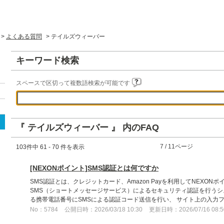
>
よくある質問
>
テイルズウィーバー
キーワード検索
スペースで区切って複数語検索が可能です
『 テイルズウィーバー 』 内のFAQ
≪
7 / 11ページ
≫
103件中 61 - 70 件を表示
[NEXONポイント]SMS認証とは何ですか
SMS認証とは、クレジットカード、Amazon Payを利用してNEXON
SMS（ショートメッセージサービス）によるセキュリティ認証を行うシ
る携帯電話番号にSMSによる認証コード送信を行い、 サイト上の入力フォ
No：5784
公開日時：2026/03/18 10:30
更新日時：2026/07/16 08:5