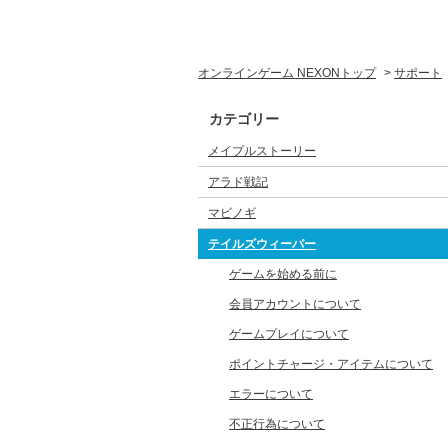
オンラインゲーム NEXONトップ
>
サポート
カテゴリー
メイプルストーリー
アラド戦記
マビノギ
テイルズウィーバー
ゲームを始める前に
会員アカウントについて
ゲームプレイについて
ポイントチャージ・アイテムについて
エラーについて
不正行為について