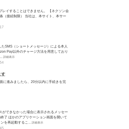
プレイすることはできません。 【ネクソン会
aspx ※第25条（接続制限） 当社は、本サイト、本サー
17
用したSMS（ショートメッセージ）による本人
on Pay以外のチャージ方法を用意しており
..
詳細表示
54
ます
面に進みましたら、20分以内に手続きを完
スができなかった場合に表示されるメッセー
の終了 ほかのアプリケーション画面を開いて
を再起動するこ...
詳細表示
45