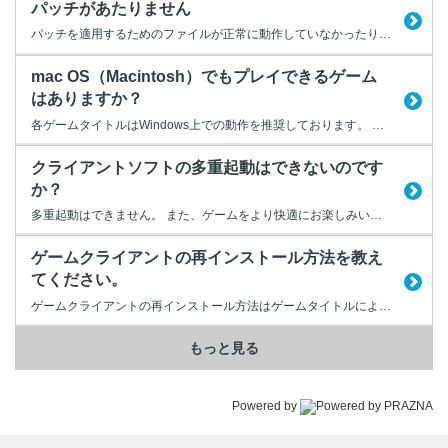
パッチがあたりません
パッチを適用するためのファイルが正常に動作していなかったり、回線が混雑していると、オートパッチが正常に適用されないことがあります。 正常にパッチが適用されない場合は、以下の5項目をご確認ください。 ・起動中のアプリケーションの終了 ほかのアプリケーション画面を開いている場合、それらをすべて閉じてください。 ・ハードディスクの空き容量 ご利用のパソコンのハードディスクに十分な...
mac OS（Macintosh）でもプレイできるゲーム
はありますか？
各ゲームタイトルはWindows上での動作を推奨しております。 Mac OSの環境でWindowsを動作させることもできますが、 それによって生じる症状や不具合等について、弊社では一切の対応を いたしかねます。 それぞれの動作環境につきましては、以下より、各ゲーム公式サイトを ご確認ください。 【NEXONポータルサイト】 https://jp.nexon....
クライアントソフトの多重起動はできないのです
か？
多重起動はできません。 また、ゲームをより快適にお楽しみいただくためには、 NEXON GAMESのクライアントソフトとその他のアプリケーションソフトとの 同時起動はお勧めできません。
ゲームクライアントの再インストール方法を教え
てください。
ゲームクライアントの再インストール方法はゲームタイトルによって手順が異なります。 以下より再インストールしたいゲームタイトルを選択してください。
もっと見る
Powered by