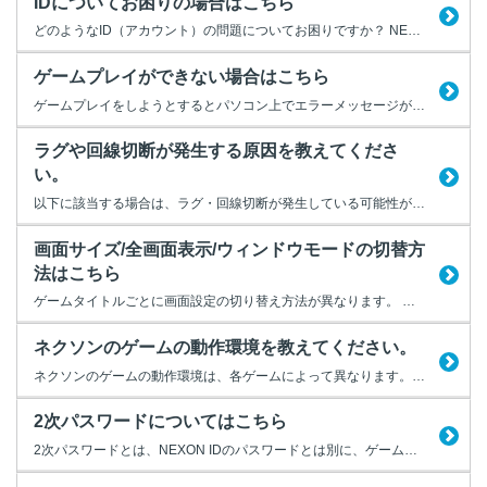
IDについてお困りの場合はこちら
どのようなID（アカウント）の問題についてお困りですか？ NEXON IDやゲームIDなど、お使いになるIDの種別ごとにお困りの問題を解消するためのFAQをご案内します。 どのIDについて問題が発生しているか、以下より選択してください。
ゲームプレイができない場合はこちら
ゲームプレイをしようとするとパソコン上でエラーメッセージが表示するなどして正常にゲームプレイができない場合には、以下の当てはまる項目を選んでください。 NEXON ID/PWでのログインに関する問題や、NEXONポイントについての問題が発生していますか？ ログインやNEXONポイント以外のゲームに関する問題が発生していますか？
ラグや回線切断が発生する原因を教えてくださ
い。
以下に該当する場合は、ラグ・回線切断が発生している可能性があります。 ＜ラグ・回線切断例＞ ・ゲームの動作が重く感じる ・ゲームプレイ時にずれや遅れを感じる ・ゲームから不意に切断される ゲームプレイ中は、お客様のパソコンとゲームサーバー間で頻繁にデータのやりとりを行います。 インターネットを経由しての接続となるため、通信異常を感じやすい状況です。 なお、通...
画面サイズ/全画面表示/ウィンドウモードの切替方
法はこちら
ゲームタイトルごとに画面設定の切り替え方法が異なります。 お使いのゲームタイトルをご選択ください。
ネクソンのゲームの動作環境を教えてください。
ネクソンのゲームの動作環境は、各ゲームによって異なります。 各ゲーム公式サイトより、動作環境をご確認ください。 【[メイプルストーリー]ゲームダウンロード】 https://maplestory.nexon.co.jp/gameguide/gamestart/download/ 【[アラド戦記] ゲームダウンロード】 https://arad.nexon.co.jp/l...
2次パスワードについてはこちら
2次パスワードとは、NEXON IDのパスワードとは別に、ゲームタイトルごとに、もう一つ設定いただく専用のパスワードです。 2次パスワード関連FAQについては、下記より確認したいゲームタイトルをご選択ください。 ※2次パスワードが存在しないゲームタイトルもあります。