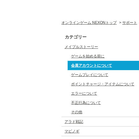
オンラインゲーム NEXONトップ
>
サポート
カテゴリー
メイプルストーリー
ゲームを始める前に
会員アカウントについて
ゲームプレイについて
ポイントチャージ・アイテムについて
エラーについて
不正行為について
その他
アラド戦記
マビノギ