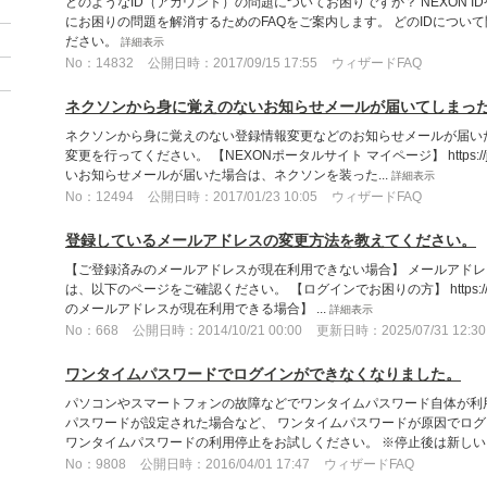
どのようなID（アカウント）の問題についてお困りですか？ NEXON I
にお困りの問題を解消するためのFAQをご案内します。 どのIDについ
ださい。
詳細表示
No：14832
公開日時：2017/09/15 17:55
ウィザードFAQ
ネクソンから身に覚えのないお知らせメールが届いてしまっ
ネクソンから身に覚えのない登録情報変更などのお知らせメールが届いた場
変更を行ってください。 【NEXONポータルサイト マイページ】 https://jp.
いお知らせメールが届いた場合は、ネクソンを装った...
詳細表示
No：12494
公開日時：2017/01/23 10:05
ウィザードFAQ
登録しているメールアドレスの変更方法を教えてください。
【ご登録済みのメールアドレスが現在利用できない場合】 メールアド
は、以下のページをご確認ください。 【ログインでお困りの方】 https://jp.nexo
のメールアドレスが現在利用できる場合】 ...
詳細表示
No：668
公開日時：2014/10/21 00:00
更新日時：2025/07/31 12:30
ワンタイムパスワードでログインができなくなりました。
パソコンやスマートフォンの故障などでワンタイムパスワード自体が利
パスワードが設定された場合など、 ワンタイムパスワードが原因でログ
ワンタイムパスワードの利用停止をお試しください。 ※停止後は新しいワ
No：9808
公開日時：2016/04/01 17:47
ウィザードFAQ