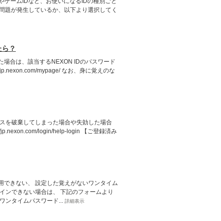
DやゲームIDなど、お使いになるIDの種別ごと
て問題が発生しているか、以下より選択してく
たら？
合は、該当するNEXON IDのパスワード
nexon.com/mypage/ なお、身に覚えのな
レスを破棄してしまった場合や失効した場合
n.com/login/help-login 【ご登録済み
用できない、 設定した覚えがないワンタイム
インできない場合は、 下記のフォームより
ンタイムパスワード...
詳細表示