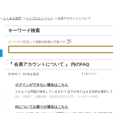
>
よくある質問
>
メイプルストーリー
>
会員アカウントについて
キーワード検索
スペースで区切って複数語検索が可能です
『 会員アカウントについて 』 内のFAQ
≪
1 / 4ページ
≫
37件中 1 - 10 件を表示
ログインができない場合はこちら
どのような問題が発生していますか？ 以下の当てはまる項目を選択し
No：10937
公開日時：2016/10/12 13:20
ウィザードFAQ
IDについてお困りの場合はこちら