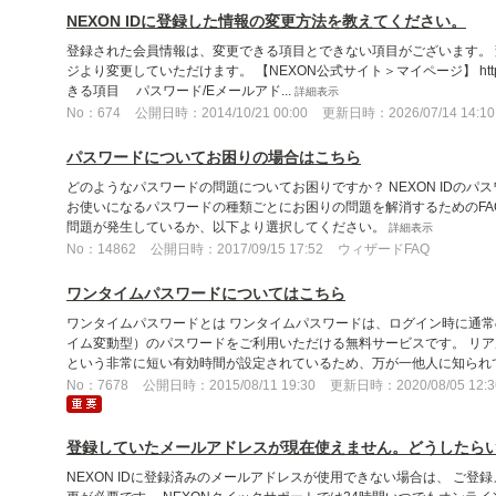
NEXON IDに登録した情報の変更方法を教えてください。
登録された会員情報は、変更できる項目とできない項目がございます。
ジより変更していただけます。 【NEXON公式サイト＞マイページ】 https://jp.
きる項目 パスワード/Eメールアド...
詳細表示
No：674
公開日時：2014/10/21 00:00
更新日時：2026/07/14 14:10
パスワードについてお困りの場合はこちら
どのようなパスワードの問題についてお困りですか？ NEXON IDの
お使いになるパスワードの種類ごとにお困りの問題を解消するためのFA
問題が発生しているか、以下より選択してください。
詳細表示
No：14862
公開日時：2017/09/15 17:52
ウィザードFAQ
ワンタイムパスワードについてはこちら
ワンタイムパスワードとは ワンタイムパスワードは、ログイン時に通
イム変動型）のパスワードをご利用いただける無料サービスです。 リア
という非常に短い有効時間が設定されているため、万が一他人に知られても
No：7678
公開日時：2015/08/11 19:30
更新日時：2020/08/05 12:3
登録していたメールアドレスが現在使えません。どうしたら
NEXON IDに登録済みのメールアドレスが使用できない場合は、 ご