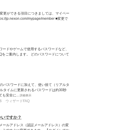
 変更ができる項目につきましては、マイペー
nexon.com/mypage/member ■変更で
パスワードやゲームで使用するパスワードなど、
Qをご案内します。 どのパスワードについて
常のパスワードに加えて、使い捨て（リアルタ
ルタイムに更新されるパスワードは約30秒
安全に...
詳細表示
6
ウィザードFAQ
いいですか？
登録メールアドレス（認証メールアドレス）の変